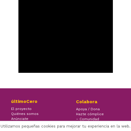
últimoCero
Colabora
El proyecto
Apoya / Dona
Quiénes somos
Hazte cómplice
Anúnciate
– Comunidad
Contacto
– Ayuda
Utilizamos pequeñas cookies para mejorar tu experiencia en la web.