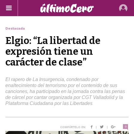
Destacada
Elgio: “La libertad de
expresión tiene un
carácter de clase”
El rapero de La Insurgencia, condenado por
enaltecimiento del terrorismo por el contenido de sus
canciones, ha participado en la jornada contra las penas
de cárcel por cantar organizada por CGT Valladolid y la
Plataforma Ciudadana por las Libertades
0
COMPÁRTELO EN:
|
|