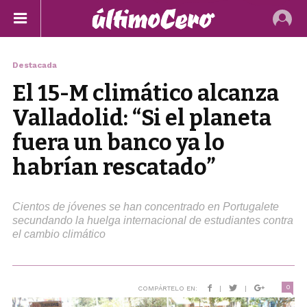
Destacada
El 15-M climático alcanza
Valladolid: “Si el planeta
fuera un banco ya lo
habrían rescatado”
Cientos de jóvenes se han concentrado en Portugalete
secundando la huelga internacional de estudiantes contra
el cambio climático
0
COMPÁRTELO EN:
|
|