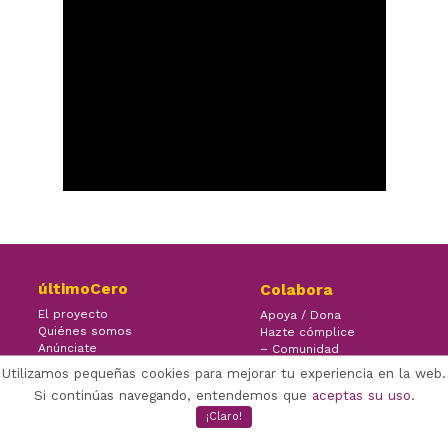
últimoCero
Colabora
El proyecto
Apoya / Dona
Quiénes somos
Hazte cómplice
Anúnciate
– Comunidad
Contacto
– Ayuda
Utilizamos pequeñas cookies para mejorar tu experiencia en la web.
Si continúas navegando, entendemos que
aceptas su uso
.
¡Claro!