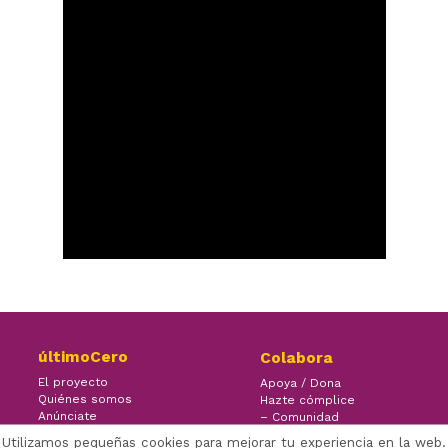
últimoCero
Colabora
El proyecto
Apoya / Dona
Quiénes somos
Hazte cómplice
Anúnciate
– Comunidad
Contacto
– Ayuda
Utilizamos pequeñas cookies para mejorar tu experiencia en la web.