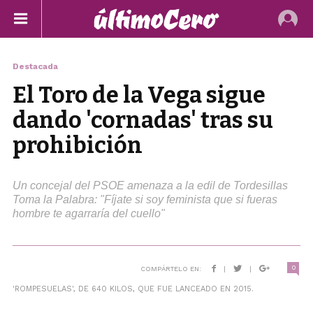
Destacada
El Toro de la Vega sigue
dando 'cornadas' tras su
prohibición
Un concejal del PSOE amenaza a la edil de Tordesillas
Toma la Palabra: "Fíjate si soy feminista que si fueras
hombre te agarraría del cuello"
0
COMPÁRTELO EN:
|
|
'ROMPESUELAS', DE 640 KILOS, QUE FUE LANCEADO EN 2015.