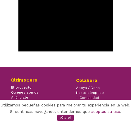
últimoCero
Colabora
El proyecto
Apoya / Dona
Quiénes somos
Hazte cómplice
Anúnciate
– Comunidad
Contacto
– Ayuda
Utilizamos pequeñas cookies para mejorar tu experiencia en la web.
Si continúas navegando, entendemos que
aceptas su uso
.
¡Claro!
×
Facebook Twitter Youtube