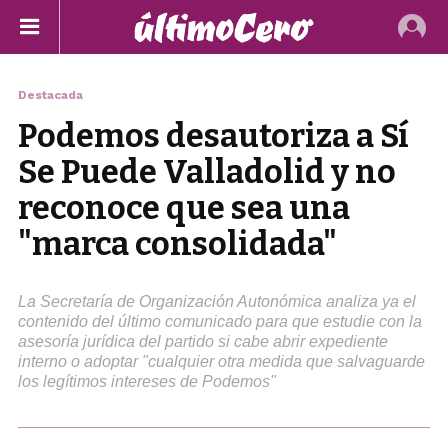
Destacada
Podemos desautoriza a Sí
Se Puede Valladolid y no
reconoce que sea una
"marca consolidada"
La Secretaría de Organización Autonómica analiza ya el
contenido del último comunicado para que estudie con la
asesoría jurídica del partido si cabe abrir expediente
interno o adoptar "cualquier otra medida que salvaguarde
los legítimos intereses de Podemos"