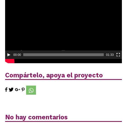
de
vídeo
00:00
01:33
Compártelo, apoya el proyecto
No hay comentarios