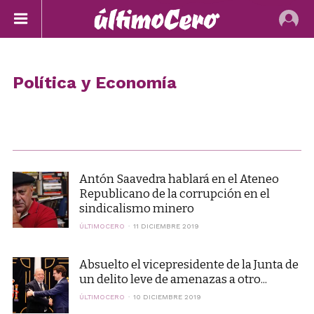
Política y Economía
ECOLOGÍA Y EDUCACIÓN
LABORAL
MOVIMIENTOS SOCIALES
POLÍTICA Y ECONOMÍA
Antón Saavedra hablará en el Ateneo
Republicano de la corrupción en el
sindicalismo minero
ÚLTIMOCERO
11 DICIEMBRE 2019
Absuelto el vicepresidente de la Junta de
un delito leve de amenazas a otro...
ÚLTIMOCERO
10 DICIEMBRE 2019