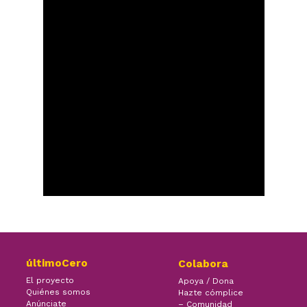
últimoCero
Colabora
El proyecto
Apoya / Dona
Quiénes somos
Hazte cómplice
Anúnciate
– Comunidad