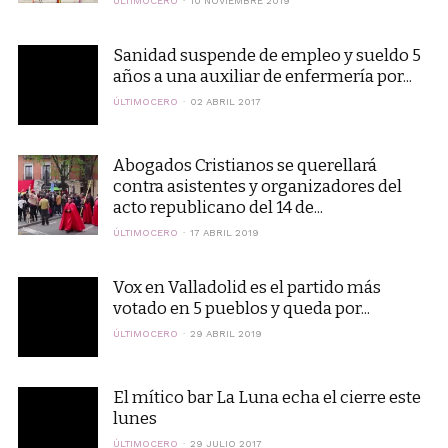
ÚLTIMOCERO
10 NOVIEMBRE 2019
Sanidad suspende de empleo y sueldo 5
años a una auxiliar de enfermería por...
ÚLTIMOCERO
02 ABRIL 2017
Abogados Cristianos se querellará
contra asistentes y organizadores del
acto republicano del 14 de...
ÚLTIMOCERO
17 ABRIL 2019
Vox en Valladolid es el partido más
votado en 5 pueblos y queda por...
ÚLTIMOCERO
29 ABRIL 2019
El mítico bar La Luna echa el cierre este
lunes
ÚLTIMOCERO
29 JULIO 2017