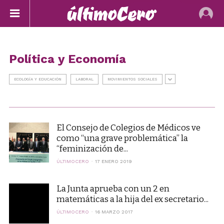
Política y Economía
ECOLOGÍA Y EDUCACIÓN
LABORAL
MOVIMIENTOS SOCIALES
El Consejo de Colegios de Médicos ve
como “una grave problemática” la
“feminización de...
ÚLTIMOCERO
17 ENERO 2019
La Junta aprueba con un 2 en
matemáticas a la hija del ex secretario...
ÚLTIMOCERO
16 MARZO 2017