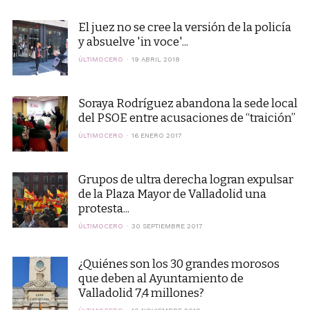
El juez no se cree la versión de la policía
y absuelve 'in voce'...
ÚLTIMOCERO
19 ABRIL 2018
Soraya Rodríguez abandona la sede local
del PSOE entre acusaciones de “traición”
ÚLTIMOCERO
16 ENERO 2017
Grupos de ultra derecha logran expulsar
de la Plaza Mayor de Valladolid una
protesta...
ÚLTIMOCERO
30 SEPTIEMBRE 2017
¿Quiénes son los 30 grandes morosos
que deben al Ayuntamiento de
Valladolid 7,4 millones?