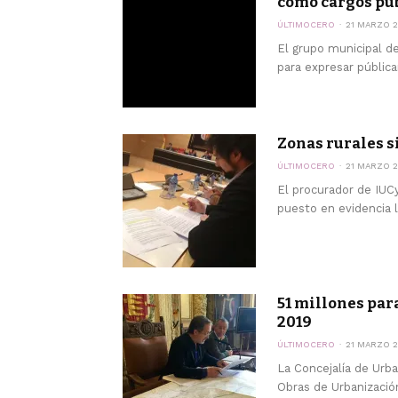
como cargos públ
ÚLTIMOCERO
21 MARZO 2
El grupo municipal d
para expresar pública
Zonas rurales s
ÚLTIMOCERO
21 MARZO 2
El procurador de IUCy
puesto en evidencia l
51 millones par
2019
ÚLTIMOCERO
21 MARZO 2
La Concejalía de Urb
Obras de Urbanización