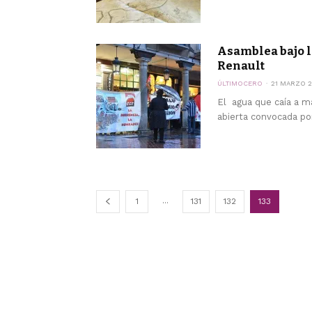
Asamblea bajo l
Renault
ÚLTIMOCERO
21 MARZO 2
El agua que caía a ma
abierta convocada po
...
1
131
132
133