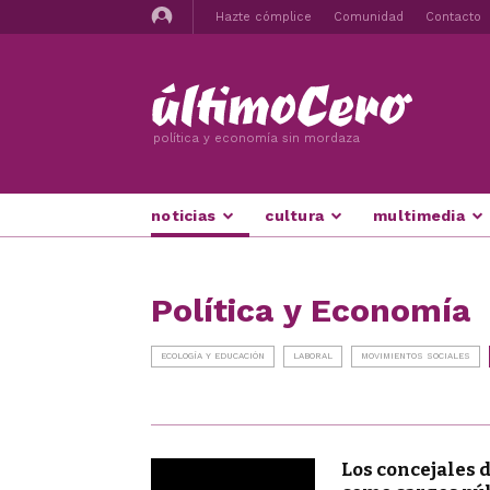
Hazte cómplice
Comunidad
Contacto
política y economía sin mordaza
noticias
cultura
multimedia
Política y Economía
ECOLOGÍA Y EDUCACIÓN
LABORAL
MOVIMIENTOS SOCIALES
Los concejales 