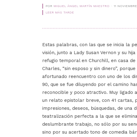
POR
MIGUEL ÁNGEL MARTÍN MAESTRO
11 NOVIEMBRE
LEER MÁS TARDE
Estas palabras, con las que se inicia la p
visión, junto a Lady Susan Vernon y su hija
refugio temporal en Churchill, en casa d
Charles, “sin esposo y sin dinero”, porque
afortunado reencuentro con uno de los d
90, que se fue diluyendo por el camino ha
reconocible y poco atractivo. Muy ligado a
un relato epistolar breve, con 41 cartas, 
impresiones, deseos, búsquedas, de una d
teatralización perfecta a la que se elimin
deslumbrante trabajo, no sólo por su senci
sino por su acertado tono de comedia bár