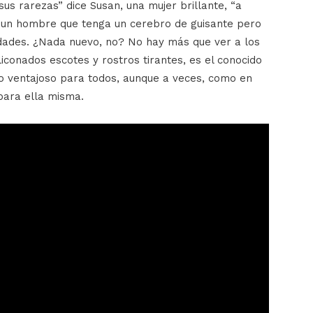
us rarezas” dice Susan, una mujer brillante, “a
 un hombre que tenga un cerebro de guisante pero
dades. ¿Nada nuevo, no? No hay más que ver a los
onados escotes y rostros tirantes, es el conocido
bio ventajoso para todos, aunque a veces, como en
para ella misma.