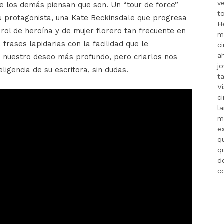
v
que los demás piensan que son. Un “tour de force”
t
u protagonista, una Kate Beckinsdale que progresa
H
rol de heroína y de mujer florero tan frecuente en
m
frases lapidarias con la facilidad que le
ci
a
 es nuestro deseo más profundo, pero criarlos nos
j
eligencia de su escritora, sin dudas.
t
V
ci
l
m
e
q
q
de
c