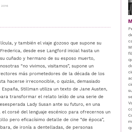
 2016
M
P
d
ca
elícula, y también el viaje gozoso que supone su
M
 Frederica, desde ese Langford inicial hasta un
f
e su cuñado y hermano de su esposo muerto,
q
 nosotras “no vivimos, visitamos”, supone un
d
c
irectores más prometedores de la década de los
a
sta hacerse irreconocible, o quizás, demasiado
c
 España, Stillman utiliza un texto de Jane Austen,
s
para transformar el relato leído de una serie de
s
Va
esesperada Lady Susan ante su futuro, en una
c
a el corsé del lenguaje escénico para ofrecernos un
C
llo pero eficacísimo detalle de cine “de época”,
m
bara, de ironía a dentelladas, de personas
q