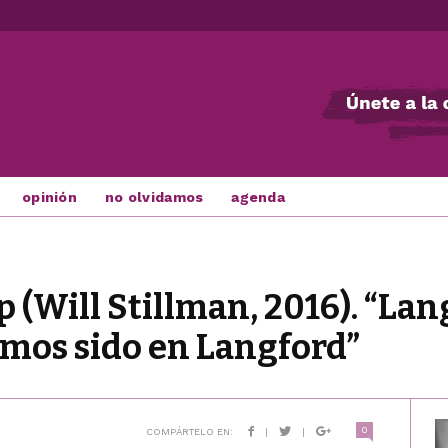
opinión
no olvidamos
agenda
 (Will Stillman, 2016). “Lan
amos sido en Langford”
0
COMPÁRTELO EN:
|
|