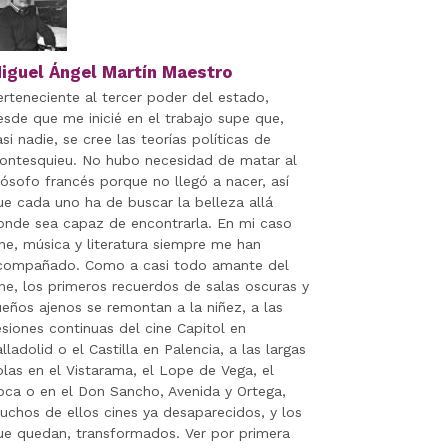
iguel Ángel Martín Maestro
erteneciente al tercer poder del estado,
esde que me inicié en el trabajo supe que,
si nadie, se cree las teorías políticas de
ontesquieu. No hubo necesidad de matar al
ilósofo francés porque no llegó a nacer, así
ue cada uno ha de buscar la belleza allá
onde sea capaz de encontrarla. En mi caso
ine, música y literatura siempre me han
compañado. Como a casi todo amante del
ine, los primeros recuerdos de salas oscuras y
ueños ajenos se remontan a la niñez, a las
esiones continuas del cine Capitol en
lladolid o el Castilla en Palencia, a las largas
olas en el Vistarama, el Lope de Vega, el
oca o en el Don Sancho, Avenida y Ortega,
uchos de ellos cines ya desaparecidos, y los
ue quedan, transformados. Ver por primera