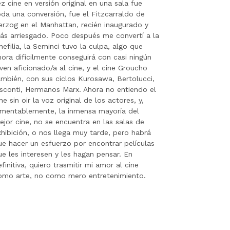
ez cine en versión original en una sala fue
oda una conversión, fue el Fitzcarraldo de
erzog en el Manhattan, recién inaugurado y
ás arriesgado. Poco después me convertí a la
nefilia, la Seminci tuvo la culpa, algo que
hora dificilmente conseguirá con casi ningún
oven aficionado/a al cine, y el cine Groucho
ambién, con sus ciclos Kurosawa, Bertolucci,
isconti, Hermanos Marx. Ahora no entiendo el
ne sin oir la voz original de los actores, y,
amentablemente, la inmensa mayoría del
ejor cine, no se encuentra en las salas de
xhibición, o nos llega muy tarde, pero habrá
ue hacer un esfuerzo por encontrar películas
ue les interesen y les hagan pensar. En
finitiva, quiero trasmitir mi amor al cine
omo arte, no como mero entretenimiento.