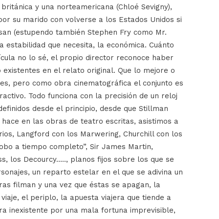
 británica y una norteamericana (Chloé Sevigny),
r su marido con volverse a los Estados Unidos si
usan (estupendo también Stephen Fry como Mr.
a estabilidad que necesita, la económica. Cuánto
ícula no lo sé, el propio director reconoce haber
 existentes en el relato original. Que lo mejore o
res, pero como obra cinematográfica el conjunto es
ractivo. Todo funciona con la precisión de un reloj
definidos desde el principio, desde que Stillman
hace en las obras de teatro escritas, asistimos a
rios, Langford con los Marwering, Churchill con los
 bobo a tiempo completo”, Sir James Martin,
, los Decourcy….., planos fijos sobre los que se
onajes, un reparto estelar en el que se adivina un
ras filman y una vez que éstas se apagan, la
iaje, el periplo, la apuesta viajera que tiende a
a inexistente por una mala fortuna imprevisible,