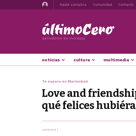
Hazte cómplice
Comunidad
Contacto
periodismo sin mordaza
noticias
cultura
multimedia
Te espero en Marienbad
Love and friendship
qué felices hubiér
IMPRIMIR
|