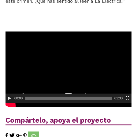
este crimen. ¿Qué has sentido al leer a La Eléctrica?
Reproductor
de
vídeo
00:00
01:33
Compártelo, apoya el proyecto