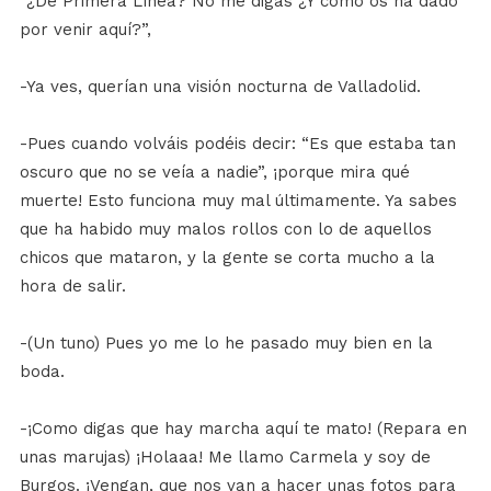
“¿De Primera Línea? No me digas ¿Y cómo os ha dado
por venir aquí?”,
-Ya ves, querían una visión nocturna de Valladolid.
-Pues cuando volváis podéis decir: “Es que estaba tan
oscuro que no se veía a nadie”, ¡porque mira qué
muerte! Esto funciona muy mal últimamente. Ya sabes
que ha habido muy malos rollos con lo de aquellos
chicos que mataron, y la gente se corta mucho a la
hora de salir.
-(Un tuno) Pues yo me lo he pasado muy bien en la
boda.
-¡Como digas que hay marcha aquí te mato! (Repara en
unas marujas) ¡Holaaa! Me llamo Carmela y soy de
Burgos. ¡Vengan, que nos van a hacer unas fotos para