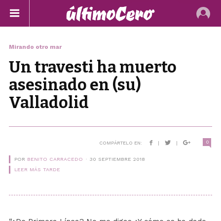
Mirando otro mar
Un travesti ha muerto
asesinado en (su)
Valladolid
0
COMPÁRTELO EN:
|
|
POR
BENITO CARRACEDO
30 SEPTIEMBRE 2018
LEER MÁS TARDE