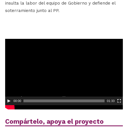
insulta la labor del equipo de Gobierno y defiende el
soterramiento junto al PP.
Reproductor
de
vídeo
00:00
01:33
Compártelo, apoya el proyecto