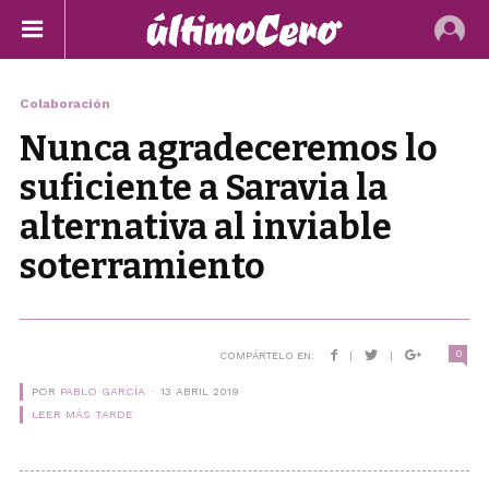
Colaboración
Nunca agradeceremos lo
suficiente a Saravia la
alternativa al inviable
soterramiento
0
COMPÁRTELO EN:
|
|
POR
PABLO GARCÍA
13 ABRIL 2019
LEER MÁS TARDE