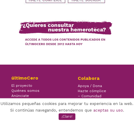
últimoCero
Colabora
El proyecto
Apoya / Dona
Quiénes somos
Hazte cómplice
Anúnciate
– Comunidad
Contacto
– Ayuda
Utilizamos pequeñas cookies para mejorar tu experiencia en la web.
Si continúas navegando, entendemos que
aceptas su uso
.
¡Claro!
×
Facebook Twitter Youtube
(CC) ÚLTIMOCERO | 2022