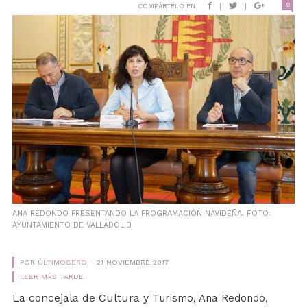
0
COMPÁRTELO EN:
|
|
ANA REDONDO PRESENTANDO LA PROGRAMACIÓN NAVIDEÑA. FOTO:
AYUNTAMIENTO DE VALLADOLID
POR
ÚLTIMOCERO
21 NOVIEMBRE 2017
LEER MÁS TARDE
La concejala de Cultura y T
urismo, Ana Redondo,