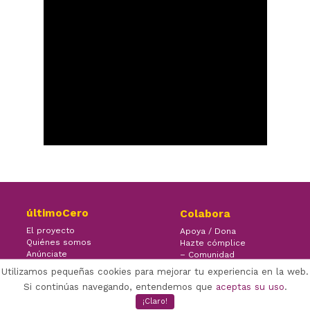
últimoCero
Colabora
El proyecto
Apoya / Dona
Quiénes somos
Hazte cómplice
Anúnciate
– Comunidad
Contacto
– Ayuda
Utilizamos pequeñas cookies para mejorar tu experiencia en la web.
Si continúas navegando, entendemos que
aceptas su uso
.
¡Claro!