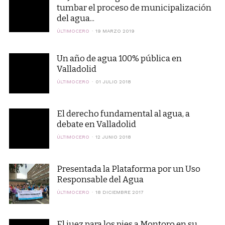
tumbar el proceso de municipalización
del agua...
ÚLTIMOCERO
19 MARZO 2019
Un año de agua 100% pública en
Valladolid
ÚLTIMOCERO
01 JULIO 2018
El derecho fundamental al agua, a
debate en Valladolid
ÚLTIMOCERO
12 JUNIO 2018
Presentada la Plataforma por un Uso
Responsable del Agua
ÚLTIMOCERO
18 DICIEMBRE 2017
El juez para los pies a Montoro en su