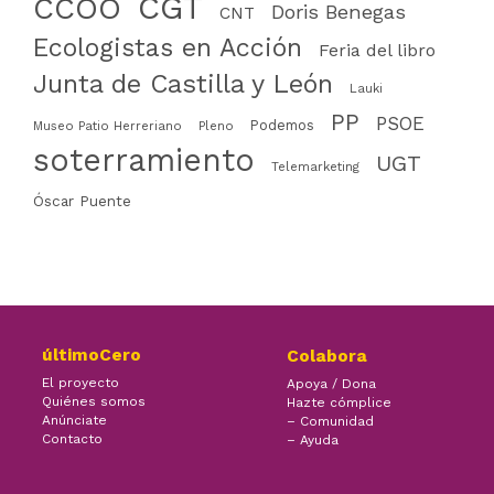
CGT
CCOO
Doris Benegas
CNT
Ecologistas en Acción
Feria del libro
Junta de Castilla y León
Lauki
PP
PSOE
Podemos
Museo Patio Herreriano
Pleno
soterramiento
UGT
Telemarketing
Óscar Puente
últimoCero
Colabora
El proyecto
Apoya / Dona
Quiénes somos
Hazte cómplice
Anúnciate
– Comunidad
Contacto
– Ayuda