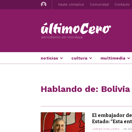
Hazte cómplice
Comunidad
Contacto
periodismo sin mordaza
noticias
cultura
multimedia
Hablando de: Bolivia
El embajador de
Estado: “Esta ent
JORGE OVELLEIRO
28 NO