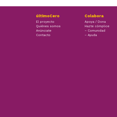
últimoCero
Colabora
El proyecto
Apoya / Dona
Quiénes somos
Hazte cómplice
Anúnciate
– Comunidad
Contacto
– Ayuda