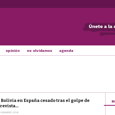
opinión
no olvidamos
agenda
 Bolivia en España cesado tras el golpe de
H
revista...
VIEMBRE 2019