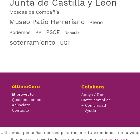
Junta de Castilla y León
Moscas de Compañía
Museo Patio Herreriano
Pleno
PSOE
PP
Podemos
Renault
soterramiento
UGT
últimoCero
Colabora
El proyecto
Apoya / Dona
Quiénes somos
Hazte cómplice
Anúnciate
– Comunidad
Contacto
– Ayuda
Utilizamos pequeñas cookies para mejorar tu experiencia en la web.
×
Facebook Twitter Youtube
Si continúas navegando, entendemos que
aceptas su uso
.