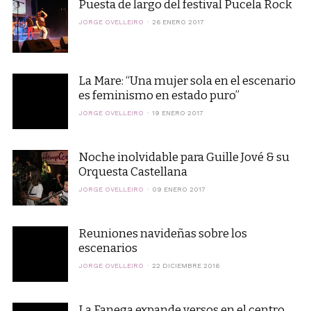
Puesta de largo del festival Pucela Rock
JORGE OVELLEIRO
26 ENERO 2017
La Mare: “Una mujer sola en el escenario
es feminismo en estado puro”
JORGE OVELLEIRO
19 ENERO 2017
Noche inolvidable para Guille Jové & su
Orquesta Castellana
JORGE OVELLEIRO
09 ENERO 2017
Reuniones navideñas sobre los
escenarios
JORGE OVELLEIRO
22 DICIEMBRE 2016
La Fanega expande versos en el centro