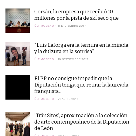
Corsán, la empresa que recibió 10
millones por la pista de skí seco que...
ÚLTIMOCERO
11 DICIEMBRE 2017
"Luis Laforga era la ternura en la mirada
y la dulzura en la sonrisa"
ÚLTIMOCERO
19 SEPTIEMBRE 2017
El PP no consigue impedir que la
Diputación tenga que retirar la laureada
franquista...
ÚLTIMOCERO
21 ABRIL 2017
'TránSitos', aproximación a la colección
de arte contemporáneo de la Diputación
de León
ÚLTIMOCERO
06 ABRIL 2017