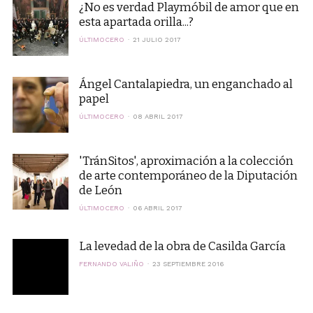
¿No es verdad Playmóbil de amor que en
esta apartada orilla...?
ÚLTIMOCERO
21 JULIO 2017
Ángel Cantalapiedra, un enganchado al
papel
ÚLTIMOCERO
08 ABRIL 2017
'TránSitos', aproximación a la colección
de arte contemporáneo de la Diputación
de León
ÚLTIMOCERO
06 ABRIL 2017
La levedad de la obra de Casilda García
FERNANDO VALIÑO
23 SEPTIEMBRE 2016