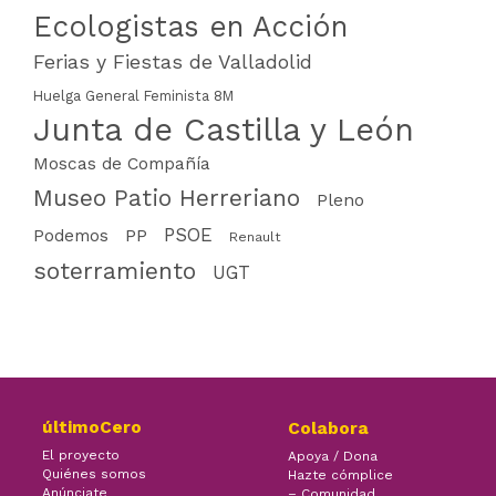
Ecologistas en Acción
Ferias y Fiestas de Valladolid
Huelga General Feminista 8M
Junta de Castilla y León
Moscas de Compañía
Museo Patio Herreriano
Pleno
PSOE
PP
Podemos
Renault
soterramiento
UGT
últimoCero
Colabora
El proyecto
Apoya / Dona
Quiénes somos
Hazte cómplice
Anúnciate
– Comunidad