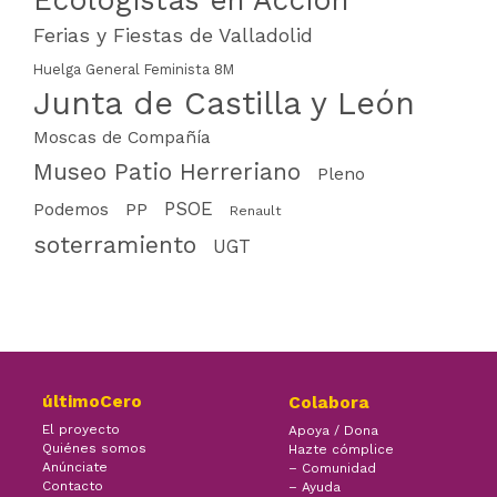
Ecologistas en Acción
Ferias y Fiestas de Valladolid
Huelga General Feminista 8M
Junta de Castilla y León
Moscas de Compañía
Museo Patio Herreriano
Pleno
PSOE
PP
Podemos
Renault
soterramiento
UGT
últimoCero
Colabora
El proyecto
Apoya / Dona
Quiénes somos
Hazte cómplice
Anúnciate
– Comunidad
Contacto
– Ayuda