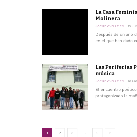
La Casa Feminist
Molinera
JORGE OVELLEIRO
13 JU
Después de un año def
en el que han dado ca
Las Periferias P
música
JORGE OVELLEIRO
18 MA
El encuentro poético 
protagonizado la mañ
...
1
2
3
5