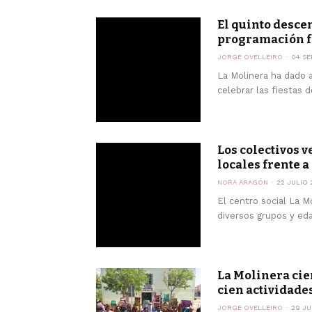
El quinto desce
programación fe
JORGE OVELLEIRO
04 SE
La Molinera ha dado 
celebrar las fiestas d
Los colectivos v
locales frente a
NORA ARAGÓN
22 JULIO 
El centro social La M
diversos grupos y eda
La Molinera cie
cien actividades 
JORGE OVELLEIRO
29 JU