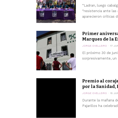
“Ladran, luego cabal
“resistencia ante la
aparecieron críticas d
Primer aniversar
Marques de la E
JORGE OVELLEIRO
17 JU
El próximo 30 de jun
sorpresivamente, un m
Premio al coraj
por la Sanidad, 
JORGE OVELLEIRO
15 JU
Durante la mañana de
Pajarillos ha celebrad