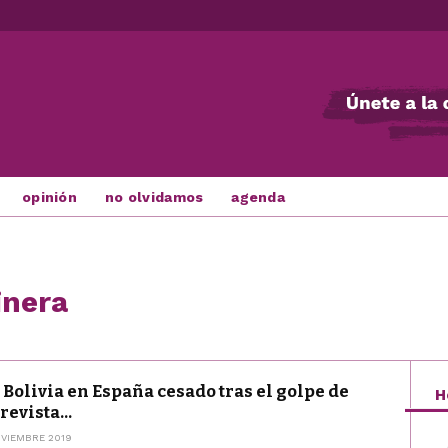
opinión
no olvidamos
agenda
inera
 Bolivia en España cesado tras el golpe de
H
revista...
VIEMBRE 2019