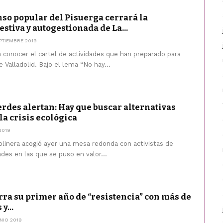
nso popular del Pisuerga cerrará la
stiva y autogestionada de La...
PTIEMBRE 2019
a conocer el cartel de actividades que han preparado para
e Valladolid. Bajo el lema “No hay...
erdes alertan: Hay que buscar alternativas
 la crisis ecológica
2019
olinera acogió ayer una mesa redonda con activistas de
des en las que se puso en valor...
rra su primer año de “resistencia” con más de
y...
NIO 2019