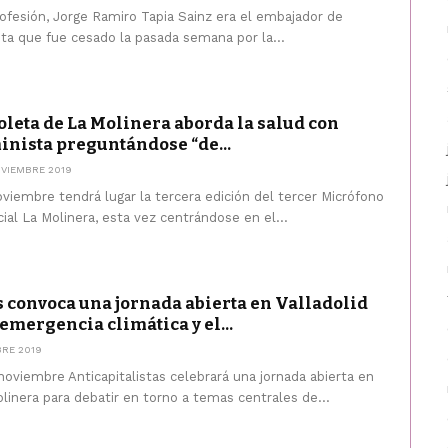
ofesión, Jorge Ramiro Tapia Sainz era el embajador de
sta que fue cesado la pasada semana por la...
oleta de La Molinera aborda la salud con
inista preguntándose “de...
VIEMBRE 2019
viembre tendrá lugar la tercera edición del tercer Micrófono
cial La Molinera, esta vez centrándose en el...
s convoca una jornada abierta en Valladolid
emergencia climática y el...
BRE 2019
viembre Anticapitalistas celebrará una jornada abierta en
olinera para debatir en torno a temas centrales de...