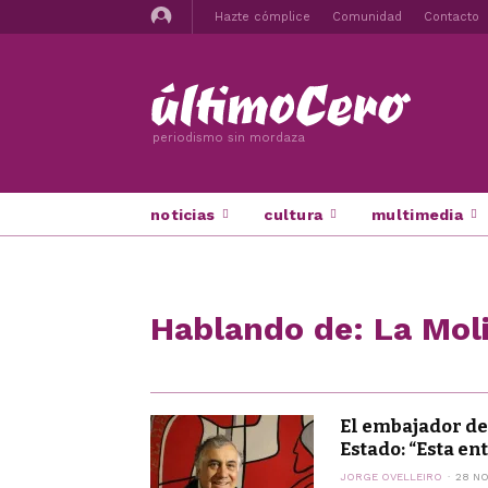
Hazte cómplice
Comunidad
Contacto
periodismo sin mordaza
noticias
cultura
multimedia
Hablando de: La Mol
El embajador de
Estado: “Esta ent
JORGE OVELLEIRO
28 NO