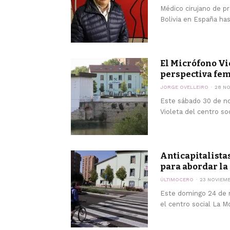
Médico cirujano de pr
Bolivia en España ha
El Micrófono Vi
perspectiva fem
JORGE OVELLEIRO
28 NO
Este sábado 30 de no
Violeta del centro so
Anticapitalista
para abordar la 
ÚLTIMOCERO
23 NOVIEM
Este domingo 24 de no
el centro social La M