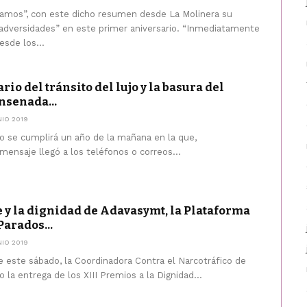
gamos”, con este dicho resumen desde La Molinera su
s adversidades” en este primer aniversario. “Inmediatamente
esde los...
io del tránsito del lujo y la basura del
nsenada...
NIO 2019
io se cumplirá un año de la mañana en la que,
ensaje llegó a los teléfonos o correos...
e y la dignidad de Adavasymt, la Plataforma
Parados...
NIO 2019
 este sábado, la Coordinadora Contra el Narcotráfico de
o la entrega de los XIII Premios a la Dignidad...