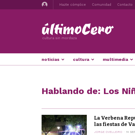
Hazte cómplice
Comunidad
Contacto
cultura sin mordaza
noticias
cultura
multimedia
Hablando de: Los Niñ
La Verbena Repu
las fiestas de Va
JORGE OVELLEIRO
14 SE