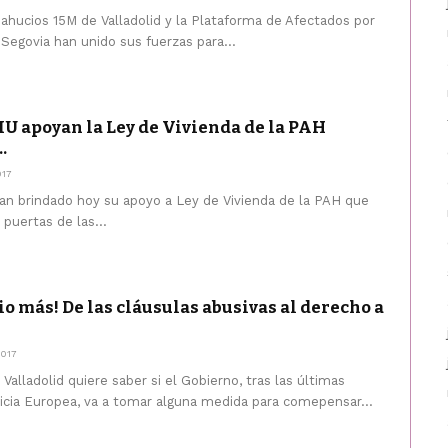
ahucios 15M de Valladolid y la Plataforma de Afectados por
Segovia han unido sus fuerzas para...
IU apoyan la Ley de Vivienda de la PAH
.
017
n brindado hoy su apoyo a Ley de Vivienda de la PAH que
 puertas de las...
io más! De las cláusulas abusivas al derecho a
017
alladolid quiere saber si el Gobierno, tras las últimas
ticia Europea, va a tomar alguna medida para comepensar...