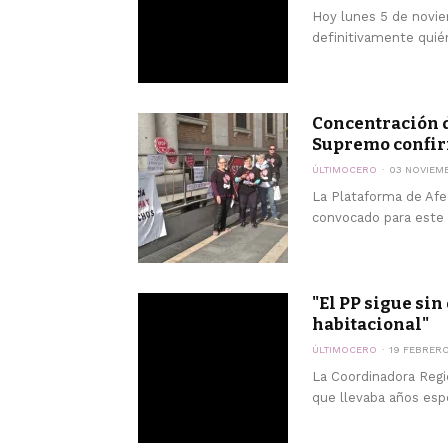
Hoy lunes 5 de novie
definitivamente quié
Concentración d
Supremo confirme
ÚLTIMOCERO
03 NOVIEM
La Plataforma de Afe
convocado para este l
"El PP sigue si
habitacional"
ÚLTIMOCERO
19 FEBRERO
La Coordinadora Regi
que llevaba años esper