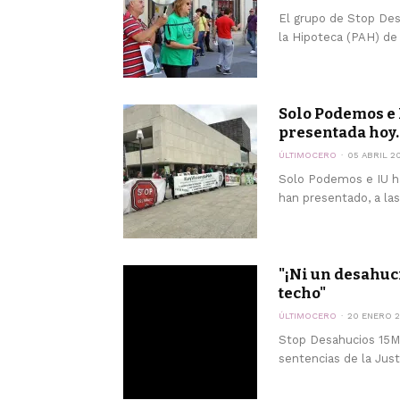
El grupo de Stop Des
la Hipoteca (PAH) de 
Solo Podemos e 
presentada hoy..
ÚLTIMOCERO
05 ABRIL 2
Solo Podemos e IU ha
han presentado, a las
"¡Ni un desahuc
techo"
ÚLTIMOCERO
20 ENERO 2
Stop Desahucios 15M V
sentencias de la Jus