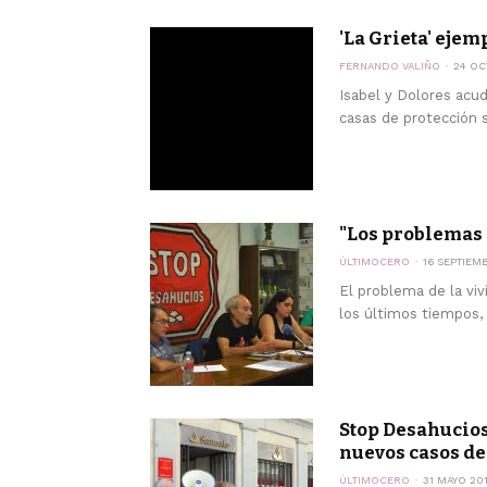
'La Grieta' ejem
FERNANDO VALIÑO
24 OC
Isabel y Dolores acu
casas de protección s
"Los problemas 
ÚLTIMOCERO
16 SEPTIEM
El problema de la vi
los últimos tiempos, 
Stop Desahucios
nuevos casos de 
ÚLTIMOCERO
31 MAYO 20