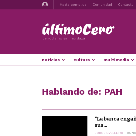
Hazte cómplice
Comunidad
Contacto
periodismo sin mordaza
noticias
cultura
multimedia
Hablando de: PAH
“La banca engaña
sus...
JORGE OVELLEIRO
05 NO