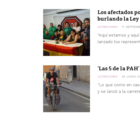
Los afectados p
burlando la Le
ÚLTIMOCERO
17 SEPTIEM
"Aquí estamos y aquí
lanzado los represen
'Las 5 de la PAH
ÚLTIMOCERO
25 JUNIO 2
"Lo que como en casa
y se lanzó a la carrete