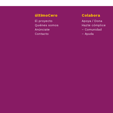
últimoCero
Colabora
El proyecto
Apoya / Dona
Quiénes somos
Hazte cómplice
Anúnciate
– Comunidad
Contacto
– Ayuda