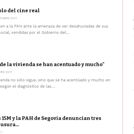
plo del cine real
TUBRE 2017
den a la PAH ante la amenaza de ser desahuciadas de sus
ocial, vendidas por el Gobierno del...
de la vivienda se han acentuado y mucho"
BRE 2017
vienda no sólo sigue, sino que se ha acentúado y mucho en
según el diagnóstico de las...
 15M y la PAH de Segovia denuncian tres
usura...
17