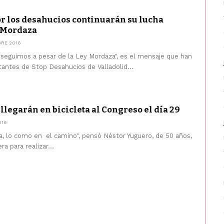
or los desahucios continuarán su lucha
y Mordaza
BRE 2016
 seguimos a pesar de la Ley Mordaza", es el mensaje que han
tantes de Stop Desahucios de Valladolid...
' llegarán en bicicleta al Congreso el día 29
016
, lo como en el camino", pensó Néstor Yuguero, de 50 años,
ra para realizar...