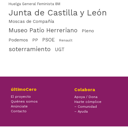
Huelga General Feminista 8M
Junta de Castilla y León
Moscas de Compañía
Museo Patio Herreriano
Pleno
PSOE
PP
Podemos
Renault
soterramiento
UGT
últimoCero
Colabora
El proyecto
Apoya / Dona
Quiénes somos
Hazte cómplice
Anúnciate
– Comunidad
Contacto
– Ayuda