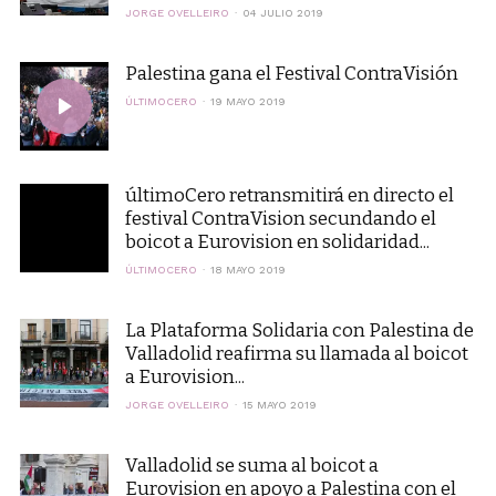
JORGE OVELLEIRO
04 JULIO 2019
Palestina gana el Festival ContraVisión
ÚLTIMOCERO
19 MAYO 2019
últimoCero retransmitirá en directo el
festival ContraVision secundando el
boicot a Eurovision en solidaridad...
ÚLTIMOCERO
18 MAYO 2019
La Plataforma Solidaria con Palestina de
Valladolid reafirma su llamada al boicot
a Eurovision...
JORGE OVELLEIRO
15 MAYO 2019
Valladolid se suma al boicot a
Eurovision en apoyo a Palestina con el