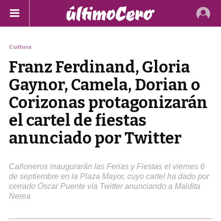
Cultura
Franz Ferdinand, Gloria
Gaynor, Camela, Dorian o
Corizonas protagonizarán
el cartel de fiestas
anunciado por Twitter
Cañoneros inaugurarán las Ferias y Fiestas el viernes 6
de septiembre en la Plaza Mayor, cuyo cartel ha dado por
cerrado Óscar Puente vía Twitter anunciando a Maldita
Nerea