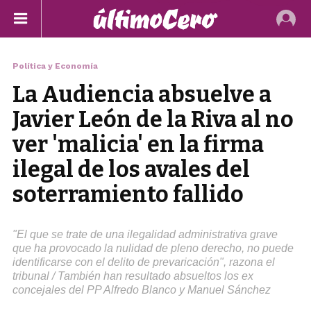
Política y Economía
La Audiencia absuelve a
Javier León de la Riva al no
ver 'malicia' en la firma
ilegal de los avales del
soterramiento fallido
"El que se trate de una ilegalidad administrativa grave
que ha provocado la nulidad de pleno derecho, no puede
identificarse con el delito de prevaricación", razona el
tribunal / También han resultado absueltos los ex
concejales del PP Alfredo Blanco y Manuel Sánchez