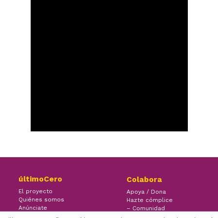
últimoCero
Colabora
El proyecto
Apoya / Dona
Quiénes somos
Hazte cómplice
Anúnciate
– Comunidad
Contacto
– Ayuda