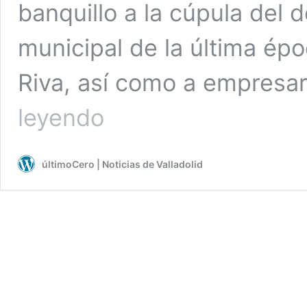
banquillo a la cúpula del
municipal de la última épo
Riva, así como a empres
10
leyendo
años
de
“caótica”
últimoCero | Noticias de Valladolid
instrucción,
coartada
de
las
defensas
para
pedir
la
nulidad
del