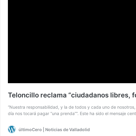
Teloncillo reclama “ciudadanos libres, f
“Nuestra responsabilidad, y la de todos y cada uno de nosotros, 
día nos tocará pagar “una prenda””. Este ha sido el mensaje ce
últimoCero | Noticias de Valladolid