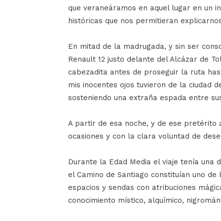
que veraneáramos en aquel lugar en un int
históricas que nos permitieran explicarn
En mitad de la madrugada, y sin ser consci
Renault 12 justo delante del Alcázar de To
cabezadita antes de proseguir la ruta ha
mis inocentes ojos tuvieron de la ciudad 
sosteniendo una extraña espada entre sus
A partir de esa noche, y de ese pretérito a
ocasiones y con la clara voluntad de des
Durante la Edad Media el viaje tenía una di
el Camino de Santiago constituían uno de
espacios y sendas con atribuciones mágica
conocimiento místico, alquímico, nigrománti