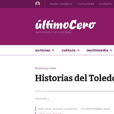
Hazte cómplice
Comunidad
Contacto
periodismo sin mordaza
noticias
cultura
multimedia
Poesía y vida
Historias del Toled
IMPRIMIR
|
POR
JOSÉ MIGUEL GÁNDARA
07 SEPTIEMBRE 2019