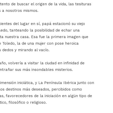
ento de buscar el origen de la vida, las tesituras
os a nosotros mismos.
entes del lugar en sí, papá estacionó su viejo
ledo, tanteando la posibilidad de echar una
sta nuestra casa. Esa fue la primera imagen que
de Toledo, la de una mujer con pose heroica
 dedos y mirando al vacío.
ño, volvería a visitar la ciudad en infinidad de
entrañar sus más insondables misterios.
mensión iniciática, y La Península Ibérica junto con
 los destinos más deseados, percibidos como
s, favorecedores de la iniciación en algún tipo de
co, filosófico o religioso.