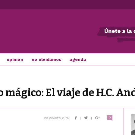
opinión
no olvidamos
agenda
o mágico: El viaje de H.C. A
0
COMPÁRTELO EN:
|
|