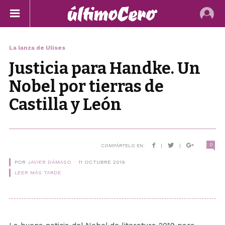
La lanza de Ulises
Justicia para Handke. Un
Nobel por tierras de
Castilla y León
0
COMPÁRTELO EN:
|
|
POR
JAVIER DÁMASO
11 OCTUBRE 2019
LEER MÁS TARDE