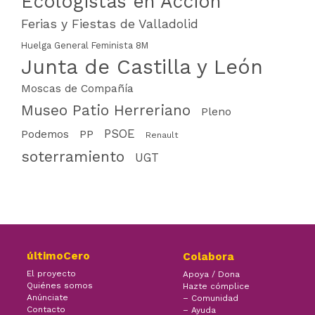
Ecologistas en Acción
Ferias y Fiestas de Valladolid
Huelga General Feminista 8M
Junta de Castilla y León
Moscas de Compañía
Museo Patio Herreriano
Pleno
PSOE
PP
Podemos
Renault
soterramiento
UGT
últimoCero
Colabora
El proyecto
Apoya / Dona
Quiénes somos
Hazte cómplice
Anúnciate
– Comunidad
Contacto
– Ayuda