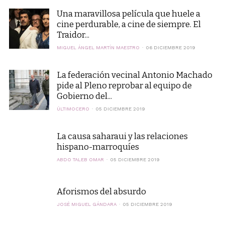
Una maravillosa película que huele a
cine perdurable, a cine de siempre. El
Traidor...
MIGUEL ÁNGEL MARTÍN MAESTRO
06 DICIEMBRE 2019
La federación vecinal Antonio Machado
pide al Pleno reprobar al equipo de
Gobierno del...
ÚLTIMOCERO
05 DICIEMBRE 2019
La causa saharaui y las relaciones
hispano-marroquíes
ABDO TALEB OMAR
05 DICIEMBRE 2019
Aforismos del absurdo
JOSÉ MIGUEL GÁNDARA
05 DICIEMBRE 2019