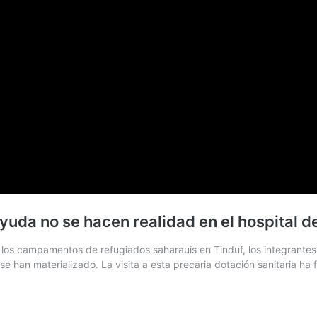
uda no se hacen realidad en el hospital 
 a los campamentos de refugiados saharauis en Tinduf, los integrant
e han materializado. La visita a esta precaria dotación sanitaria h