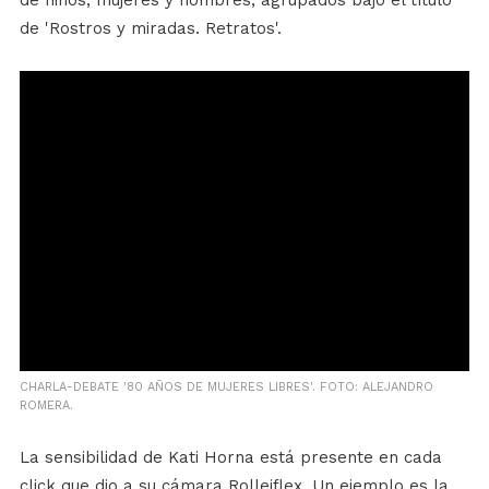
de 'Rostros y miradas. Retratos'.
CHARLA-DEBATE '80 AÑOS DE MUJERES LIBRES'. FOTO: ALEJANDRO
ROMERA.
La sensibilidad de Kati Horna está presente en cada
click que dio a su cámara Rolleiflex. Un ejemplo es la