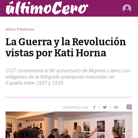
Artes Plásticas
La Guerra y la Revolución
vistas por Kati Horna
CGT conmemora el 80 aniversario de Mujeres Libres con
imágenes de la fotógrafa anarquista realizadas en
España entre 1937 y 1939
0
COMPÁRTELO EN:
|
|