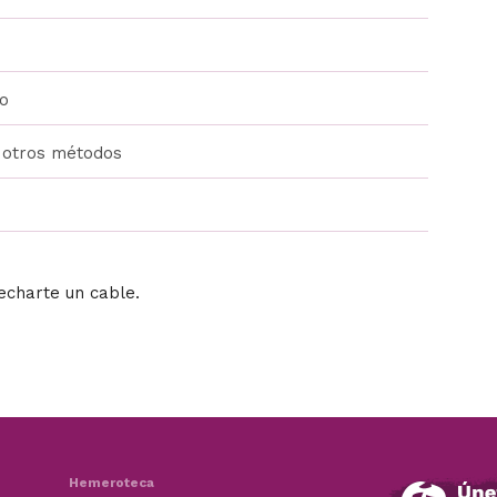
to
/ otros métodos
echarte un cable.
Hemeroteca