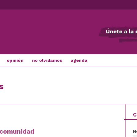
opinión
no olvidamos
agenda
s
C
a comunidad
N