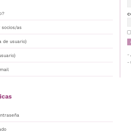
o?
C
 socios/as
a de usuario)
usuario)
– 
mail
icas
ontraseña
ado