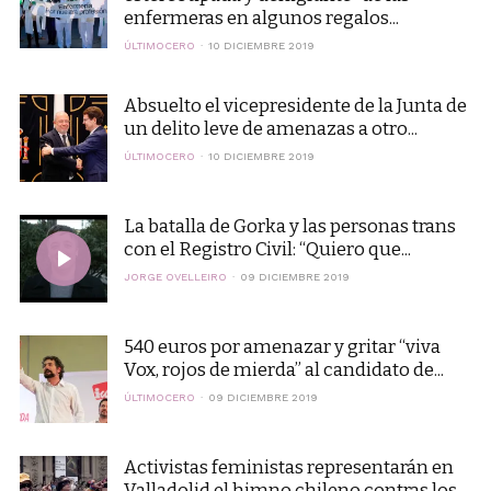
enfermeras en algunos regalos...
ÚLTIMOCERO
10 DICIEMBRE 2019
Absuelto el vicepresidente de la Junta de
un delito leve de amenazas a otro...
ÚLTIMOCERO
10 DICIEMBRE 2019
La batalla de Gorka y las personas trans
con el Registro Civil: “Quiero que...
JORGE OVELLEIRO
09 DICIEMBRE 2019
540 euros por amenazar y gritar “viva
Vox, rojos de mierda” al candidato de...
ÚLTIMOCERO
09 DICIEMBRE 2019
Activistas feministas representarán en
Valladolid el himno chileno contras los