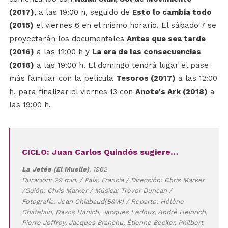
(2017)
, a las 19:00 h, seguido de
Esto lo cambia todo
(2015)
el viernes 6 en el mismo horario. El sábado 7 se
proyectarán los documentales
Antes que sea tarde
(2016)
a las 12:00 h y
La era de las consecuencias
(2016)
a las 19:00 h. El domingo tendrá lugar el pase
más familiar con la película
Tesoros (2017)
a las 12:00
h, para finalizar el viernes 13 con
Anote's Ark (2018)
a
las 19:00 h.
CICLO: Juan Carlos Quindós sugiere…
La Jetée (El Muelle)
, 1962
Duración: 29 min. / País: Francia / Dirección: Chris Marker
/Guión: Chris Marker / Música: Trevor Duncan /
Fotografía: Jean Chiabaud(B&W) / Reparto: Hélène
Chatelain, Davos Hanich, Jacques Ledoux, André Heinrich,
Pierre Joffroy, Jacques Branchu, Étienne Becker, Philbert