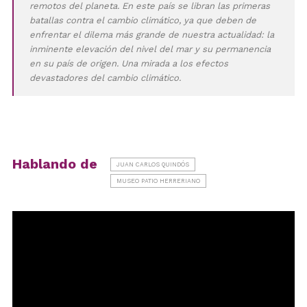
remotos del planeta. En este país se libran las primeras
batallas contra el cambio climático, ya que deben de
enfrentar el dilema más grande de nuestra actualidad: la
inminente elevación del nivel del mar y su permanencia
en su país de origen. Una mirada a los efectos
devastadores del cambio climático.
Hablando de
JUAN CARLOS QUINDÓS
MUSEO PATIO HERRERIANO
Reproductor
de
vídeo