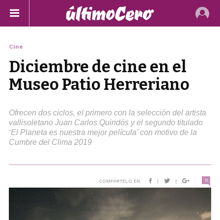
Cine
Diciembre de cine en el
Museo Patio Herreriano
Ofrecen dos ciclos, el primero con la selección del artista
vallisoletano Juan Carlos Quindós y el segundo titulado
‘El Planeta es nuestra mejor película’ con motivo de la
Cumbre del Clima 2019
0
COMPÁRTELO EN:
|
|