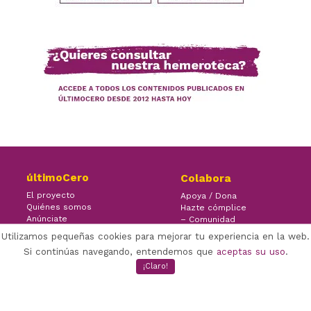
últimoCero
Colabora
El proyecto
Apoya / Dona
Quiénes somos
Hazte cómplice
Anúnciate
– Comunidad
Contacto
– Ayuda
Utilizamos pequeñas cookies para mejorar tu experiencia en la web.
Si continúas navegando, entendemos que
aceptas su uso
.
¡Claro!
×
Facebook Twitter Youtube
(CC) ÚLTIMOCERO | 2022