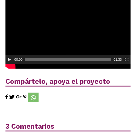
de
vídeo
00:00
01:33
Compártelo, apoya el proyecto
3 Comentarios