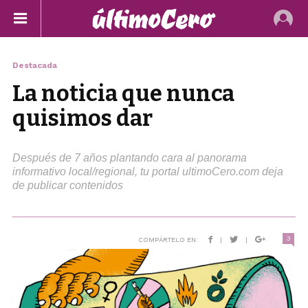
Destacada
La noticia que nunca
quisimos dar
Después de 7 años plantando cara al panorama
informativo local/regional, tu portal ultimoCero.com deja
de publicar contenidos
3
COMPÁRTELO EN:
|
|