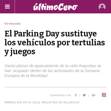
Destacada
El Parking Day sustituye
los vehículos por tertulias
y juegos
Varias plazas de aparcamiento de la calle Angustias se
han ‘ocupado’ dentro de las actividades de la Semana
Europea de la Movilidad
0
COMPÁRTELO EN:
|
|
PARKING DAY EN LA CALLE ANGUSTIAS DE VALLADOLID