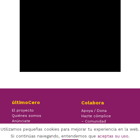
últimoCero
Colabora
El proyecto
Apoya / Dona
Quiénes somos
Hazte cómplice
Anúnciate
– Comunidad
Contacto
– Ayuda
Utilizamos pequeñas cookies para mejorar tu experiencia en la web.
Si continúas navegando, entendemos que
aceptas su uso
.