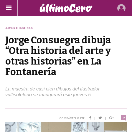
Artes Plásticas
Jorge Consuegra dibuja
“Otra historia del arte y
otras historias” en La
Fontanería
La muestra de casi cien dibujos del ilustrador
vallisoletano se inaugurará este jueves 5
0
COMPÁRTELO EN:
|
|