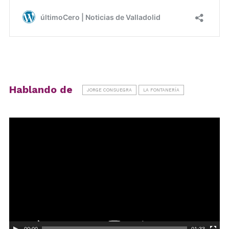
Hablando de
JORGE CONSUEGRA
LA FONTANERÍA
Reproductor
de
vídeo
00:00
01:33