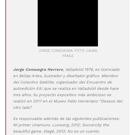
JORGE CONSUEGRA. FOTO: LAURA
FRAILE
Jorge Consuegra Herrero
, Valladolid 1976, es licenciado
en Bellas Artes, ilustrador y diseñador gráfico. Miembro
del Colectivo Satélite, organizador del Encuentro de
autoedición EA! que se realiza en Valladolid desde hace
tres años. Su proyecto expositivo más ambicioso se
realizó en 2017 en el Museo Patio Herreriano “Deseos del
otro lado”.
Es responsable además de las siguientes publicaciones:
Mi primer Unamuno. Lunwerg, 2012; Soccercity the
beautiful game. Elegé, 2013; No es un cuento.