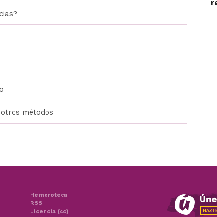
r
cias?
to
/ otros métodos
Hemeroteca
RSS
Licencia (cc)