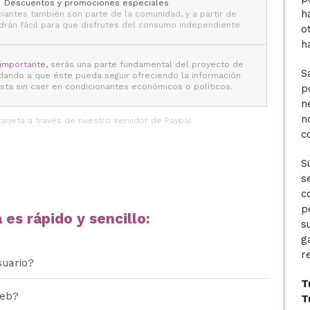
Descuentos y promociones especiales
h
iantes también son parte de la comunidad, y a partir de
drán fácil para que disfrutes del consumo independiente
o
h
importante,
serás una parte fundamental del proyecto de
S
dando a que éste pueda seguir ofreciendo la información
sta sin caer en condicionantes económicos o políticos.
p
n
n
arjeta a través de nuestro servidor de Paypal
c
S
s
c
p
es rápido y sencillo:
s
g
r
suario?
T
web?
T