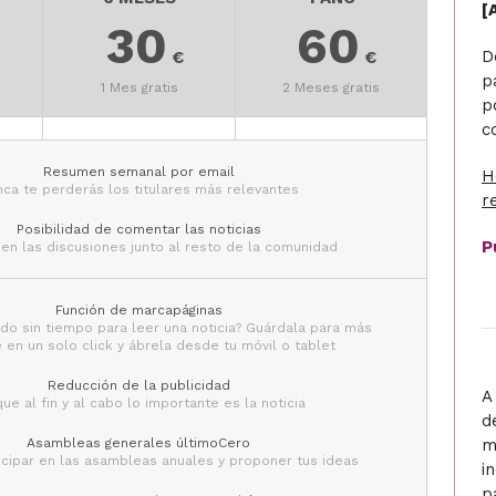
[
30
60
D
€
€
p
1 Mes gratis
2 Meses gratis
p
c
Resumen semanal por email
H
ca te perderás los titulares más relevantes
r
Posibilidad de comentar las noticias
P
 en las discusiones junto al resto de la comunidad
Función de marcapáginas
do sin tiempo para leer una noticia? Guárdala para más
 en un solo click y ábrela desde tu móvil o tablet
Reducción de la publicidad
A
ue al fin y al cabo lo importante es la noticia
d
m
Asambleas generales últimoCero
icipar en las asambleas anuales y proponer tus ideas
i
p