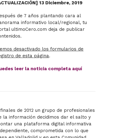
ACTUALIZACIÓN] 13 Diciembre, 2019
espués de 7 años plantando cara al
anorama informativo local/regional, tu
ortal ultimoCero.com deja de publicar
ontenidos.
emos desactivado los formularios de
egistro de esta página
.
uedes leer la noticia completa aquí
 finales de 2012 un grupo de profesionales
e la información decidimos dar el salto y
ontar una plataforma digital informativa
ndependiente, comprometida con lo que
asa en Valladolid y en esta Comunidad,