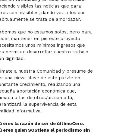
aciendo visibles las noticias que para
tros son invisibles, dando voz a los que
abitualmente se trata de amordazar.
abemos que no estamos solos, pero para
oder mantener en pie este proyecto
ecesitamos unos mínimos ingresos que
os permitan desarrollar nuestro trabajo
on dignidad.
úmate a nuestra Comunidad y presume de
er una pieza clave de este puzzle en
onstante crecimiento, realizando una
equeña aportación económica que,
umada a las de otros/as como tú,
arantizará la supervivencia de esta
ealidad informativa.
ú eres la razón de ser de últimoCero.
ú eres quien SOStiene el periodismo sin