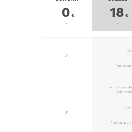
0
18
€
€
-
-
Nun
✓
Participa
¿Te has queda
adelante
Porq
✗
Podrás part