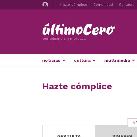
Hazte cómplice
Comunidad
Contacto
periodismo sin mordaza
noticias
cultura
multimedia
Hazte cómplice
A
GRATUITA
3 MESES