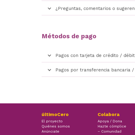
¿Preguntas, comentarios o sugeren
Métodos de pago
Pagos con tarjeta de crédito / débi
Pagos por transferencia bancaria 
últimoCero
Colabora
El proyecto
Apoya / Dona
Quiénes somos
Hazte cómplice
Anúnciate
– Comunidad