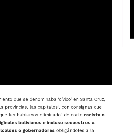
iento que se denominaba ‘cívico’ en Santa Cruz,
s provincias, las capitales”, con consignas que
que las habíamos eliminado” de corte
racista o
ginales bolivianos e incluso secuestros a
 alcaldes o gobernadores
obligándoles a la