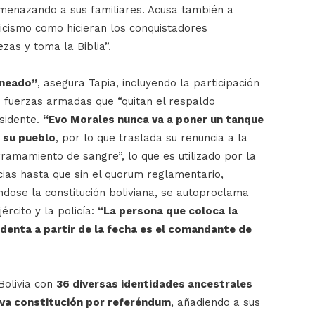
menazando a sus familiares. Acusa también a
licismo como hicieran los conquistadores
as y toma la Biblia”.
aneado”
, asegura Tapia, incluyendo la participación
as fuerzas armadas que “quitan el respaldo
esidente.
“Evo Morales nunca va a poner un tanque
a su pueblo
, por lo que traslada su renuncia a la
ramamiento de sangre”, lo que es utilizado por la
cias hasta que sin el quorum reglamentario,
ndose la constitución boliviana, se autoproclama
rcito y la policía:
“La persona que coloca la
identa a partir de la fecha es el comandante de
Bolivia con
36 diversas identidades ancestrales
va constitución por referéndum
, añadiendo a sus