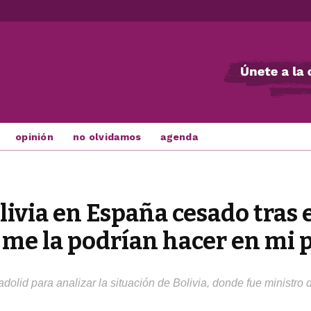
opinión
no olvidamos
agenda
ivia en España cesado tras e
 me la podrían hacer en mi p
olid para analizar la situación de Bolivia, donde fue ministro