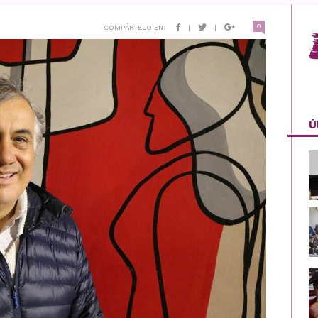
0
COMPÁRTELO EN:
|
|
Ú