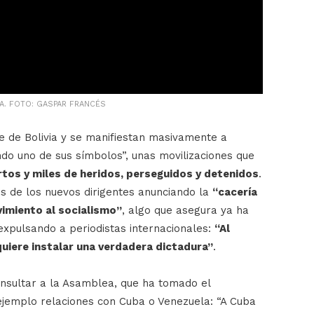
RA. FOTO: GASPAR FRANCÉS
e de Bolivia y se manifiestan masivamente a
o uno de sus símbolos”, unas movilizaciones que
tos y miles de heridos, perseguidos y detenidos
.
es de los nuevos dirigentes anunciando la
“cacería
vimiento al socialismo”
, algo que asegura ya ha
xpulsando a periodistas internacionales:
“Al
uiere instalar una verdadera dictadura”
.
consultar a la Asamblea, que ha tomado el
jemplo relaciones con Cuba o Venezuela: “A Cuba