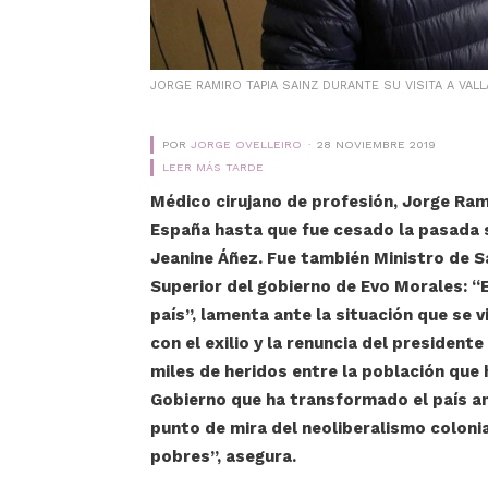
JORGE RAMIRO TAPIA SAINZ DURANTE SU VISITA A VAL
POR
JORGE OVELLEIRO
28 NOVIEMBRE 2019
LEER MÁS TARDE
Médico cirujano de profesión, Jorge Rami
España hasta que fue cesado la pasada
Jeanine Áñez. Fue también Ministro de S
Superior del gobierno de Evo Morales: “
país”, lamenta ante la situación que se 
con el exilio y la renuncia del preside
miles de heridos entre la población que h
Gobierno que ha transformado el país a
punto de mira del neoliberalismo colon
pobres”, asegura.