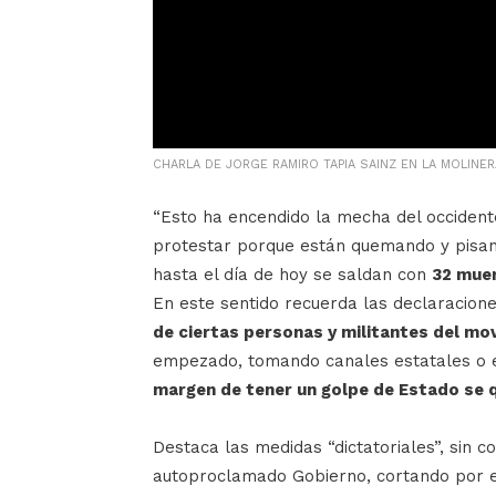
CHARLA DE JORGE RAMIRO TAPIA SAINZ EN LA MOLINE
“Esto ha encendido la mecha del occident
protestar porque están quemando y pisand
hasta el día de hoy se saldan con
32 muer
En este sentido recuerda las declaracion
de ciertas personas y militantes del mo
empezado, tomando canales estatales o e
margen de tener un golpe de Estado se q
Destaca las medidas “dictatoriales”, sin 
autoproclamado Gobierno, cortando por e