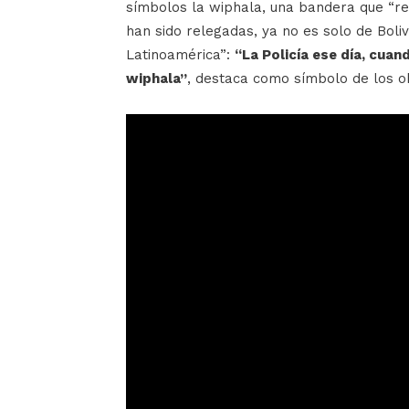
símbolos la wiphala, una bandera que “r
han sido relegadas, ya no es solo de Boliv
Latinoamérica”:
“La Policía ese día, cua
wiphala”
, destaca como símbolo de los ob