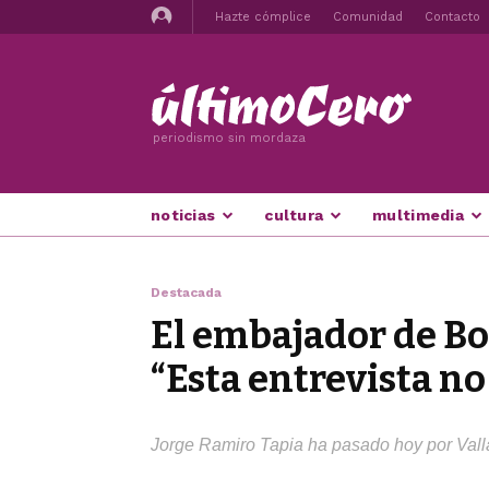
Hazte cómplice
Comunidad
Contacto
periodismo sin mordaza
noticias
cultura
multimedia
Destacada
El embajador de Bol
“Esta entrevista no
Jorge Ramiro Tapia ha pasado hoy por Vallad