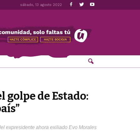
sábado, 13 agosto 2022
l golpe de Estado:
aís”
 del expresidente ahora exiliado Evo Morales