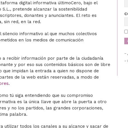
lataforma digital informativa últimoCero, bajo el
 S.L., pretende alcanzar la sostenibilidad
C
criptores, donantes y anunciantes. El reto es
 sin red, en la red.
 silencio informativo al que muchos colectivos
ometidos en los medios de comunicación
a recibir información por parte de la ciudadanía
– 
onante y por eso sus contenidos básicos son de libre
o que impidan la entrada a quien no dispone de
partes de la web están reservadas, a modo de
ores
.
 como
tú
siga entendiendo que su compromiso
rmativa es la única llave que abre la puerta a otro
res y no los partidos, las grandes corporaciones,
ltima palabra.
a utilizar todos los canales a su alcance y sacar de