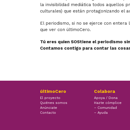
la invisibilidad mediática todos aquellos 
culturales) que están protagonizando el ac
El periodismo,
si no
se ejerce con entera l
que ver con últimoCero.
Tú eres quien SOStiene el periodismo sin 
Contamos contigo para contar las cosa
últimoCero
Colabora
El proyecto
Apoya / Dona
Quiénes somos
Hazte cómplice
Anúnciate
– Comunidad
Contacto
– Ayuda