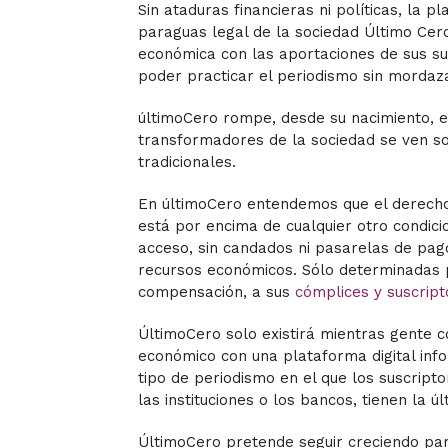
Sin ataduras financieras ni políticas, la p
paraguas legal de la sociedad Último Cero
económica con las aportaciones de sus sus
poder practicar el periodismo sin mordaza,
últimoCero rompe, desde su nacimiento, el
transformadores de la sociedad se ven s
tradicionales.
En últimoCero entendemos que el derecho 
está por encima de cualquier otro condici
acceso, sin candados ni pasarelas de pag
recursos económicos. Sólo determinadas 
compensación, a sus
cómplices y suscript
ÚltimoCero solo existirá mientras gente
económico con una plataforma digital info
tipo de periodismo en el que los suscripto
las instituciones o los bancos, tienen la ú
Último
C
ero pretende seguir creciendo par