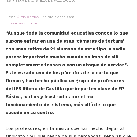
IES RIBERA DE CASTILLA DE VALLADOLID.
POR
ÚLTIMOCERO
19 DICIEMBRE 2018
LEER MÁS TARDE
“Aunque toda la comunidad educativa conoce lo que
supone entrar en una de esas ‘cámaras de tortura’
con unas ratios de 21 alumnos de este tipo, a nadie
parece importarle mucho cuando salimos de allí
completamente tensos o con un ataque de nervios”.
Este es solo uno de los párrafos de la carta que
firman y han hecho pública un grupo de profesores
del IES Ribera de Castilla que imparten clase de FP
Básica, hartos y frustrados por el mal
funcionamiento del sistema, más allá de lo que
sucede en su centro.
Los profesores, en la misiva que han hecho llegar al
sindicato CGT que respalda sus demandas, señalan que