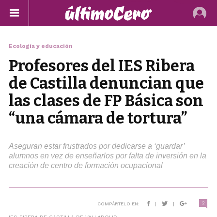
Ecología y educación
Profesores del IES Ribera
de Castilla denuncian que
las clases de FP Básica son
“una cámara de tortura”
Aseguran estar frustrados por dedicarse a ‘guardar’
alumnos en vez de enseñarlos por falta de inversión en la
creación de centro de formación ocupacional
2
COMPÁRTELO EN:
|
|