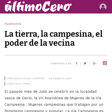
Ilustración
La tierra, la campesina, el
poder de la vecina
0
COMPÁRTELO EN:
|
|
POR
MOSCAS DE COMPAÑÍA
28 AGOSTO 2017
LEER MÁS TARDE
El pasado mes de Julio se celebró en la localidad
vasca de Derio, la VII Asamblea de Mujeres de la Vía
Campesina : Mujeres campesinas que trabajan por un
feminismo campesino y popular. La Vía Campesina es