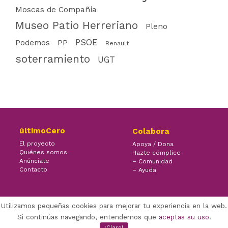
Moscas de Compañía
Museo Patio Herreriano
Pleno
PSOE
PP
Podemos
Renault
soterramiento
UGT
últimoCero
Colabora
El proyecto
Apoya / Dona
Quiénes somos
Hazte cómplice
Anúnciate
– Comunidad
Contacto
– Ayuda
Utilizamos pequeñas cookies para mejorar tu experiencia en la web.
×
Facebook Twitter Youtube
Si continúas navegando, entendemos que
aceptas su uso
.
(CC) ÚLTIMOCERO | 2022
¡Claro!