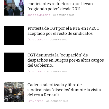
coeficientes reductores que llevan
“cogiendo polvo” desde 2011...
JORGE OVELLEIRO
31 OCTUBRE 2019
Protesta de CGT por el ERTE en IVECO
aceptado por el resto de sindicatos
ÚLTIMOCERO
17 OCTUBRE 2019
CGT denuncia la “ocupación” de
despachos en Burgos por ex altos cargos
del Gobierno...
ÚLTIMOCERO
15 OCTUBRE 2019
Cadena ralentizada y libre de
sindicalistas 'díscolos' durante la visita
del rey a Renault
ÚLTIMOCERO
09 OCTUBRE 2019