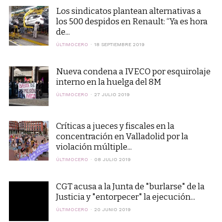
Los sindicatos plantean alternativas a
los 500 despidos en Renault: “Ya es hora
de...
ÚLTIMOCERO
18 SEPTIEMBRE 2019
Nueva condena a IVECO por esquirolaje
interno en la huelga del 8M
ÚLTIMOCERO
27 JULIO 2019
Críticas a jueces y fiscales en la
concentración en Valladolid por la
violación múltiple...
ÚLTIMOCERO
08 JULIO 2019
CGT acusa a la Junta de "burlarse" de la
Justicia y "entorpecer" la ejecución...
ÚLTIMOCERO
20 JUNIO 2019