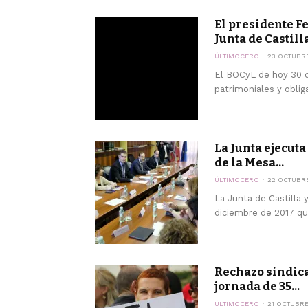
El presidente F
Junta de Castilla 
ÚLTIMOCERO
23 OCTUBR
El BOCyL de hoy 30 d
patrimoniales y oblig
La Junta ejecuta
de la Mesa...
ÚLTIMOCERO
22 OCTUBR
La Junta de Castilla
diciembre de 2017 que
Rechazo sindical
jornada de 35...
ÚLTIMOCERO
21 OCTUBRE