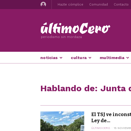
Hazte cómplice
Comunidad
Contacto
periodismo sin mordaza
noticias
cultura
multimedia
Hablando de: Junta d
El TSJ ve incons
Ley de...
ÚLTIMOCERO
15 NOVIEMB