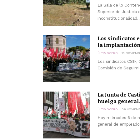
La Sala de lo Contenc
Superior de Justicia 
inconstitucionalidad..
Los sindicatos e
la implantación 
ÚLTIMOCERO
15 NOVIEMB
Los sindicatos CSIF, 
Comisión de Seguimie
La Junta de Cas
huelga general.
ÚLTIMOCERO
06 NOVIEM
Hoy miércoles 6 de n
general de empleados