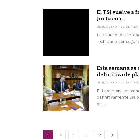
El TSJ vuelve a 
Junta con...
ÚLTIMOCERO
30 SEPTIEM
La Sala de lo Conten
rechazado por segund
Esta semana se 
definitiva de pl
ÚLTIMOCERO
29 SEPTIEM
Esta semana, en conc
definitivamente las p
de...
...
1
2
3
12