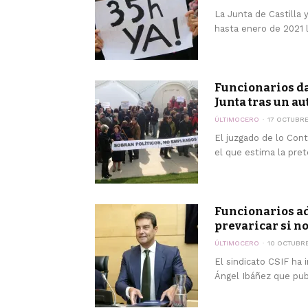
La Junta de Castilla
hasta enero de 2021 la
Funcionarios da
Junta tras un aut
ÚLTIMOCERO
17 OCTUBRE
El juzgado de lo Cont
el que estima la pret
Funcionarios ad
prevaricar si no 
ÚLTIMOCERO
10 OCTUBRE
El sindicato CSIF ha 
Ángel Ibáñez que publi