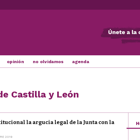
opinión
no olvidamos
agenda
e Castilla y León
titucional la argucia legal de la Junta con la
H
RE 2019