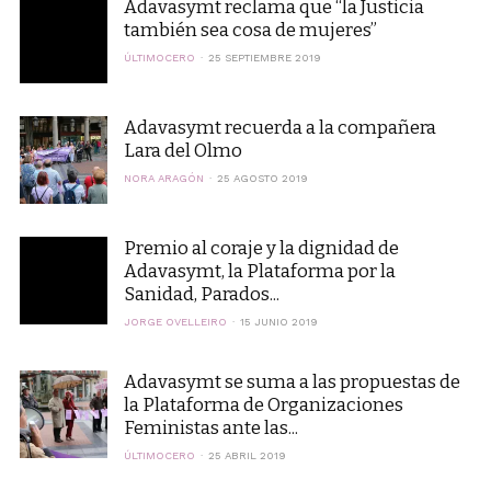
Adavasymt reclama que “la Justicia
también sea cosa de mujeres”
ÚLTIMOCERO
25 SEPTIEMBRE 2019
Adavasymt recuerda a la compañera
Lara del Olmo
NORA ARAGÓN
25 AGOSTO 2019
Premio al coraje y la dignidad de
Adavasymt, la Plataforma por la
Sanidad, Parados...
JORGE OVELLEIRO
15 JUNIO 2019
Adavasymt se suma a las propuestas de
la Plataforma de Organizaciones
Feministas ante las...
ÚLTIMOCERO
25 ABRIL 2019