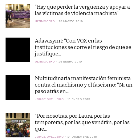
“Hay que perder la vergüenza y apoyar a
las víctimas de violencia machista”
ÚLTIMOCERO
25 MARZO 2019
Adavasymt: “Con VOX en las
instituciones se corre el riesgo de que se
justifique...
ÚLTIMOCERO
25 ENERO 2019
Multitudinaria manifestación feminista
contra el machismo y el fascismo: “Ni un
paso atrás en...
JORGE OVELLEIRO
15 ENERO 2019
“Por nosotras, por Laura, por las
temporeras, por las que vendrán, por las
que...
JORGE OVELLEIRO
21 DICIEMBRE 2018