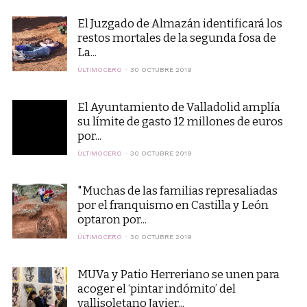
El Juzgado de Almazán identificará los
restos mortales de la segunda fosa de
La...
ÚLTIMOCERO
30 OCTUBRE 2019
El Ayuntamiento de Valladolid amplía
su límite de gasto 12 millones de euros
por...
ÚLTIMOCERO
30 OCTUBRE 2019
"Muchas de las familias represaliadas
por el franquismo en Castilla y León
optaron por...
ÚLTIMOCERO
30 OCTUBRE 2019
MUVa y Patio Herreriano se unen para
acoger el ‘pintar indómito’ del
vallisoletano Javier...