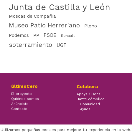
Junta de Castilla y León
Moscas de Compañía
Museo Patio Herreriano
Pleno
PSOE
PP
Podemos
Renault
soterramiento
UGT
últimoCero
Colabora
El proyecto
Apoya / Dona
Quiénes somos
Hazte cómplice
Anúnciate
– Comunidad
Contacto
– Ayuda
Utilizamos pequeñas cookies para mejorar tu experiencia en la web.