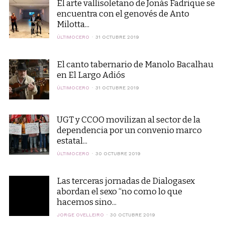
El arte vallisoletano de Jonás Fadrique se
encuentra con el genovés de Anto
Milotta...
ÚLTIMOCERO
31 OCTUBRE 2019
El canto tabernario de Manolo Bacalhau
en El Largo Adiós
ÚLTIMOCERO
31 OCTUBRE 2019
UGT y CCOO movilizan al sector de la
dependencia por un convenio marco
estatal...
ÚLTIMOCERO
30 OCTUBRE 2019
Las terceras jornadas de Dialogasex
abordan el sexo “no como lo que
hacemos sino...
JORGE OVELLEIRO
30 OCTUBRE 2019