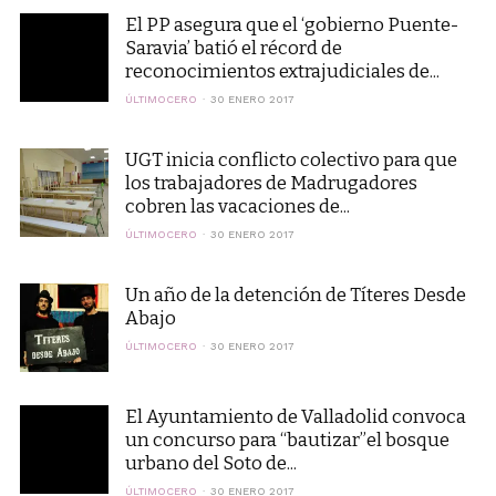
El PP asegura que el ‘gobierno Puente-
Saravia’ batió el récord de
reconocimientos extrajudiciales de...
ÚLTIMOCERO
30 ENERO 2017
UGT inicia conflicto colectivo para que
los trabajadores de Madrugadores
cobren las vacaciones de...
ÚLTIMOCERO
30 ENERO 2017
Un año de la detención de Títeres Desde
Abajo
ÚLTIMOCERO
30 ENERO 2017
El Ayuntamiento de Valladolid convoca
un concurso para “bautizar”el bosque
urbano del Soto de...
ÚLTIMOCERO
30 ENERO 2017