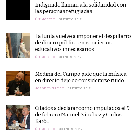
Indignado llaman a la solidaridad con
las personas refugiadas
ÚLTIMOCERO
31 ENERO 2017
La Junta vuelve a imponer el despilfarro
de dinero público en conciertos
educativos innecesarios
ÚLTIMOCERO
31 ENERO 2017
Medina del Campo pide que la música
en directo deje de considerarse ruido
JORGE OVELLEIRO
31 ENERO 2017
Citados a declarar como imputados el 9
de febrero Manuel Sánchez y Carlos
Baró...
ÚLTIMOCERO
30 ENERO 2017