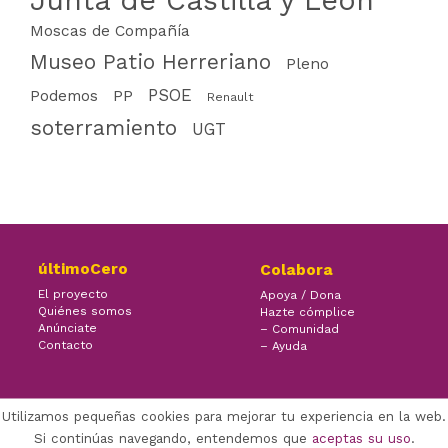
Junta de Castilla y León
Moscas de Compañía
Museo Patio Herreriano
Pleno
PSOE
PP
Podemos
Renault
soterramiento
UGT
últimoCero
Colabora
El proyecto
Apoya / Dona
Quiénes somos
Hazte cómplice
Anúnciate
– Comunidad
Contacto
– Ayuda
Utilizamos pequeñas cookies para mejorar tu experiencia en la web.
×
Facebook Twitter Youtube
Si continúas navegando, entendemos que
aceptas su uso
.