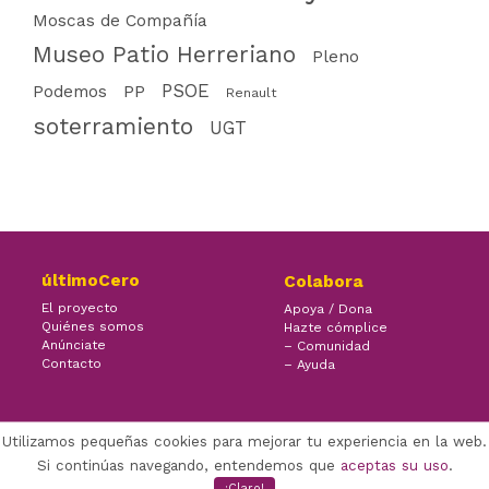
Moscas de Compañía
Museo Patio Herreriano
Pleno
PSOE
PP
Podemos
Renault
soterramiento
UGT
últimoCero
Colabora
El proyecto
Apoya / Dona
Quiénes somos
Hazte cómplice
Anúnciate
– Comunidad
Contacto
– Ayuda
Utilizamos pequeñas cookies para mejorar tu experiencia en la web.
×
Facebook Twitter Youtube
Si continúas navegando, entendemos que
aceptas su uso
.
(CC) ÚLTIMOCERO | 2022
¡Claro!