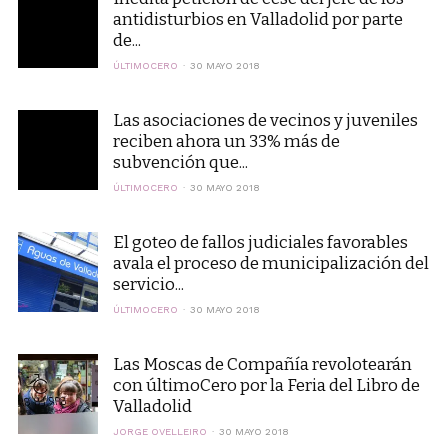
antidisturbios en Valladolid por parte
de...
ÚLTIMOCERO
30 MAYO 2018
Las asociaciones de vecinos y juveniles
reciben ahora un 33% más de
subvención que...
ÚLTIMOCERO
30 MAYO 2018
El goteo de fallos judiciales favorables
avala el proceso de municipalización del
servicio...
ÚLTIMOCERO
30 MAYO 2018
Las Moscas de Compañía revolotearán
con últimoCero por la Feria del Libro de
Valladolid
JORGE OVELLEIRO
30 MAYO 2018