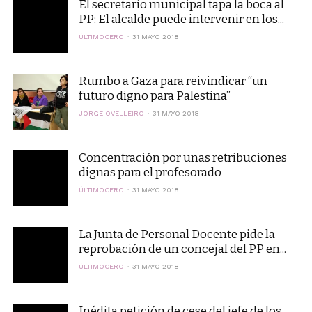
El secretario municipal tapa la boca al
PP: El alcalde puede intervenir en los...
ÚLTIMOCERO
31 MAYO 2018
Rumbo a Gaza para reivindicar “un
futuro digno para Palestina”
JORGE OVELLEIRO
31 MAYO 2018
Concentración por unas retribuciones
dignas para el profesorado
ÚLTIMOCERO
31 MAYO 2018
La Junta de Personal Docente pide la
reprobación de un concejal del PP en...
ÚLTIMOCERO
31 MAYO 2018
Inédita petición de cese del jefe de los